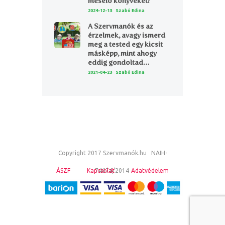
mesélő könyveket?
2024-12-13
Szabó Edina
A Szervmanók és az
érzelmek, avagy ismerd
meg a tested egy kicsit
másképp, mint ahogy
eddig gondoltad…
2021-04-23
Szabó Edina
Copyright 2017 Szervmanók.hu NAIH-
ÁSZF
Kapcsolat
74674/2014
Adatvédelem