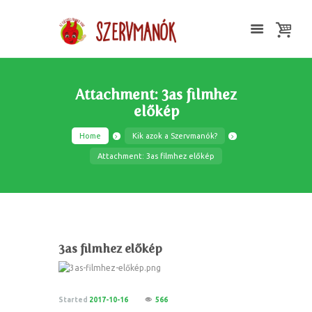
Attachment: 3as filmhez
előkép
Home
Kik azok a Szervmanók?
Attachment: 3as filmhez előkép
3as filmhez előkép
Started
2017-10-16
566