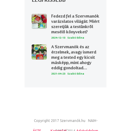
LEGFRISSEBB
Fedezd fel a Szervmanók
varázslatos világát: Miért
szeretjük a testünkről
mesélő könyveket?
2024-12-13
Szabó Edina
A Szervmanók és az
érzelmek, avagy ismerd
meg a tested egy kicsit
másképp, mint ahogy
eddig gondoltad…
2021-04-23
Szabó Edina
Copyright 2017 Szervmanók.hu NAIH-
ÁSZF
Kapcsolat
74674/2014
Adatvédelem