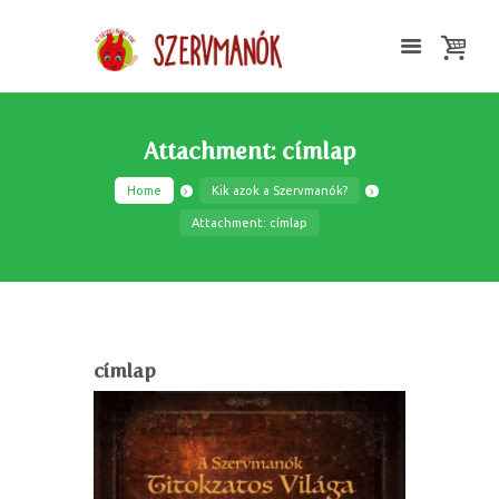
Attachment: címlap
Home
Kik azok a Szervmanók?
Attachment: címlap
címlap