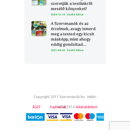
szeretjük a testünkről
mesélő könyveket?
2024-12-13
Szabó Edina
A Szervmanók és az
érzelmek, avagy ismerd
meg a tested egy kicsit
másképp, mint ahogy
eddig gondoltad…
2021-04-23
Szabó Edina
Copyright 2017 Szervmanók.hu NAIH-
ÁSZF
Kapcsolat
74674/2014
Adatvédelem