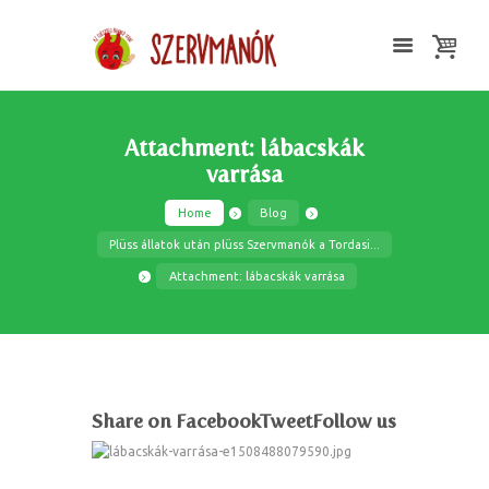
Attachment: lábacskák
varrása
Home
Blog
Plüss állatok után plüss Szervmanók a Tordasi...
Attachment: lábacskák varrása
Share on FacebookTweetFollow us