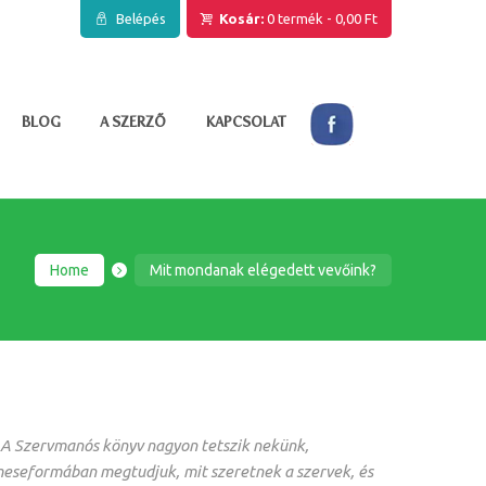
Belépés
Kosár:
0 termék
-
0,00 Ft
BLOG
A SZERZŐ
KAPCSOLAT
Home
Mit mondanak elégedett vevőink?
 A Szervmanós könyv nagyon tetszik nekünk,
eseformában megtudjuk, mit szeretnek a szervek, és