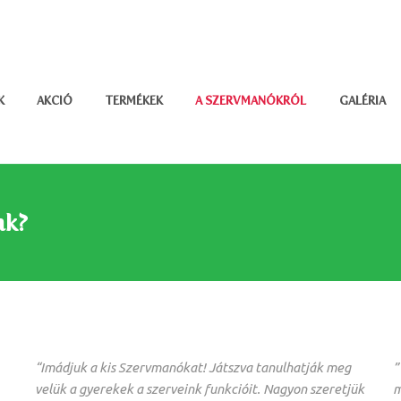
K
AKCIÓ
TERMÉKEK
A SZERVMANÓKRÓL
GALÉRIA
nk?
“Imádjuk a kis Szervmanókat! Játszva tanulhatják meg
”
velük a gyerekek a szerveink funkcióit. Nagyon szeretjük
m