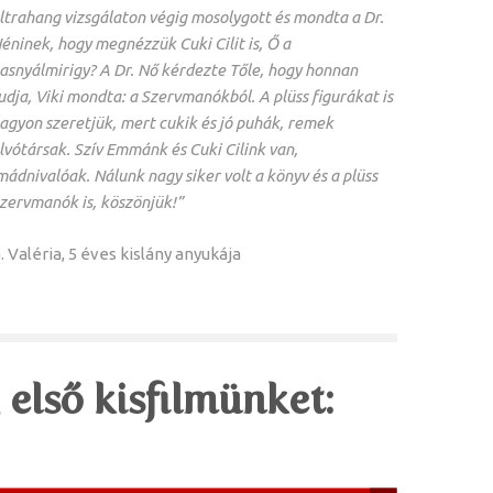
ltrahang vizsgálaton végig mosolygott és mondta a Dr.
éninek, hogy megnézzük Cuki Cilit is, Ő a
asnyálmirigy? A Dr. Nő kérdezte Tőle, hogy honnan
udja, Viki mondta: a Szervmanókból. A plüss figurákat is
agyon szeretjük, mert cukik és jó puhák, remek
lvótársak. Szív Emmánk és Cuki Cilink van,
mádnivalóak. Nálunk nagy siker volt a könyv és a plüss
zervmanók is, köszönjük!”
. Valéria, 5 éves kislány anyukája
első kisfilmünket: