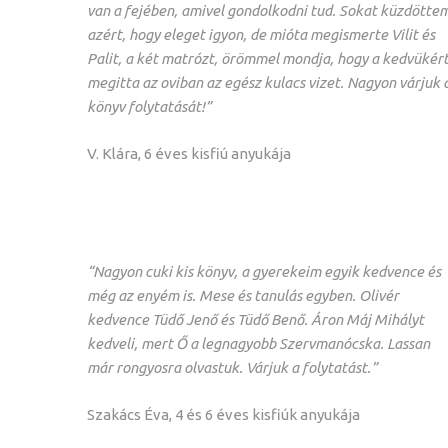
van a fejében, amivel gondolkodni tud. Sokat küzdötte
azért, hogy eleget igyon, de mióta megismerte Vilit és
Palit, a két matrózt, örömmel mondja, hogy a kedvükér
megitta az oviban az egész kulacs vizet. Nagyon várjuk 
könyv folytatását!”
V. Klára, 6 éves kisfiú anyukája
“Nagyon cuki kis könyv, a gyerekeim egyik kedvence és
még az enyém is. Mese és tanulás egyben. Olivér
kedvence Tüdő Jenő és Tüdő Benő. Áron Máj Mihályt
kedveli, mert Ő a legnagyobb Szervmanócska. Lassan
már rongyosra olvastuk. Várjuk a folytatást.”
Szakács Éva, 4 és 6 éves kisfiúk anyukája