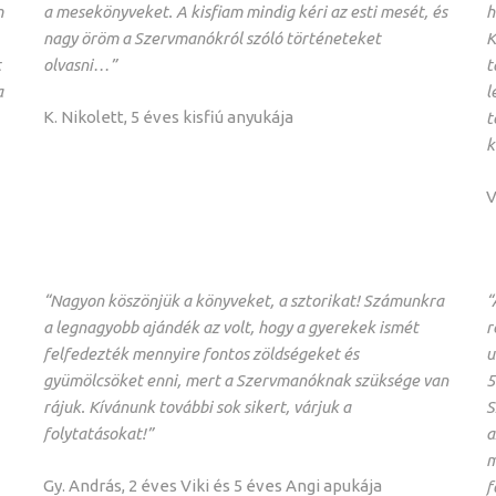
m
a mesekönyveket. A kisfiam mindig kéri az esti mesét, és
h
nagy öröm a Szervmanókról szóló történeteket
K
t
olvasni…”
t
a
l
K. Nikolett, 5 éves kisfiú anyukája
t
k
V
“Nagyon köszönjük a könyveket, a sztorikat! Számunkra
“
a legnagyobb ajándék az volt, hogy a gyerekek ismét
r
felfedezték mennyire fontos zöldségeket és
u
gyümölcsöket enni, mert a Szervmanóknak szüksége van
5
rájuk. Kívánunk további sok sikert, várjuk a
S
folytatásokat!”
a
m
Gy. András, 2 éves Viki és 5 éves Angi apukája
f