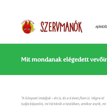
AJÁNDÉ
Mit mondanak elégedett vevői
“A könyvet imádjuk – én is, és a 6 éves fiam is. Végre el
tudja képzelni, mi történik a testében, amikor eszik, mi