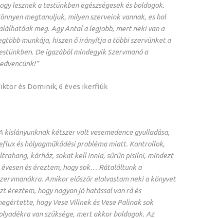
ogy lesznek a testünkben egészségesek és boldogok.
önnyen megtanuljuk, milyen szerveink vannak, es hol
alálhatóak meg. Agy Antal a legjobb, mert neki van a
egtöbb munkája, hiszen ő irányítja a többi szervünket a
estünkben. De igazából mindegyik Szervmanó a
edvencünk!”
iktor és Dominik, 6 éves ikerfiúk
A kislányunknak kétszer volt vesemedence gyulladása,
eflux és hólyagműködési probléma miatt. Kontrollok,
ltrahang, kórház, sokat kell innia, sűrűn pisilni, mindezt
 évesen és éreztem, hogy sok… Rátaláltunk a
zervmanókra. Amikor először elolvastam neki a könyvet
zt éreztem, hogy nagyon jó hatással van rá és
egértette, hogy Vese Vilinek és Vese Palinak sok
olyadékra van szüksége, mert akkor boldogok. Az