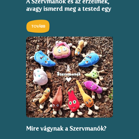
A Szervmanók és az érzelmek,
avagy ismerd meg a tested egy
kicsit másképp, mint ahogy
eddig gondoltad…
TOVÁBB
Mire vágynak a Szervmanók?