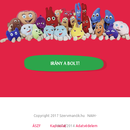
IRÁNY A BOLT!
Copyright 2017 Szervmanók.hu NAIH-
ÁSZF
Kapcsolat
74674/2014
Adatvédelem