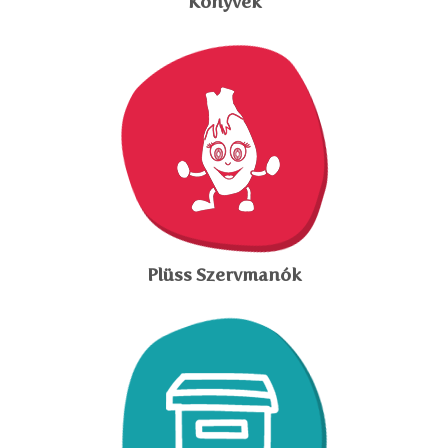
Könyvek
Plüss Szervmanók