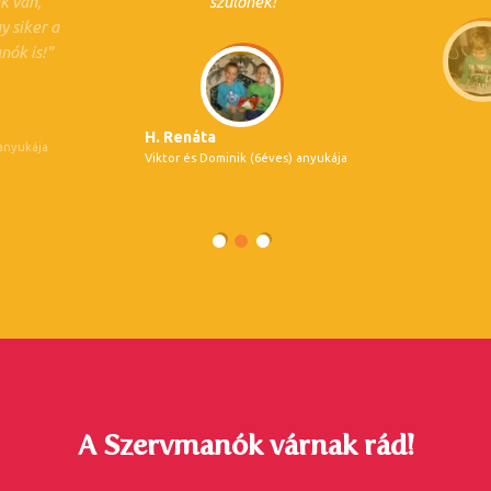
nk van,
szülőnek!
y siker a
nók is!
H. Renáta
 anyukája
Viktor és Dominik (6éves) anyukája
A Szervmanók várnak rád!