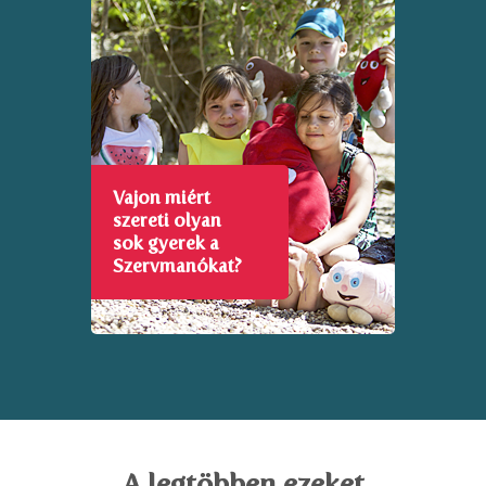
Vajon miért
szereti olyan
sok gyerek a
Szervmanókat?
A legtöbben ezeket