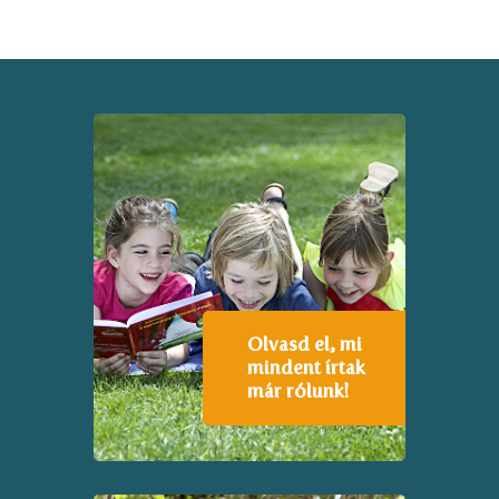
Olvasd el, mi
mindent írtak
már rólunk!