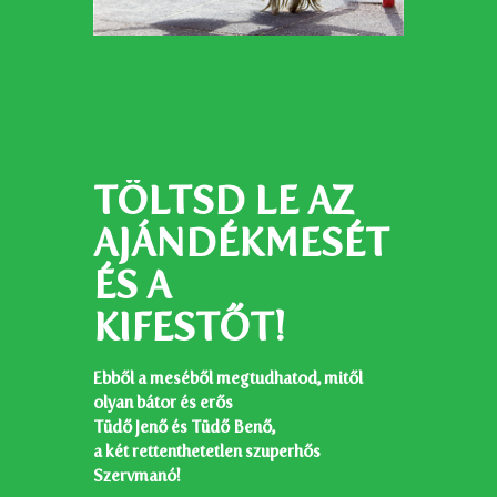
TÖLTSD LE AZ
AJÁNDÉKMESÉT
ÉS A
KIFESTŐT!
Ebből a meséből megtudhatod, mitől
olyan bátor és erős
Tüdő Jenő és Tüdő Benő
,
a két
rettenthetetlen szuperhős
Szervmanó!