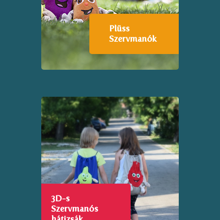
Plüss
Szervmanók
3D-s
Szervmanós
hátizsák