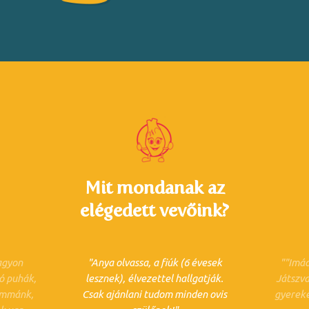
Mit mondanak az
elégedett vevőink?
nagyon
Anya olvassa, a fiúk (6 évesek
"Imád
jó puhák,
lesznek), élvezettel hallgatják.
Játszva
Emmánk,
Csak ajánlani tudom minden ovis
gyereke