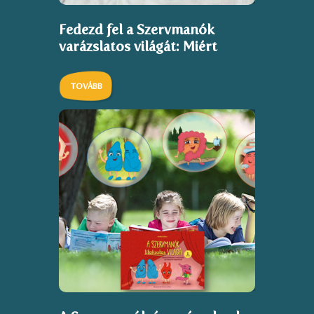
Fedezd fel a Szervmanók
varázslatos világát: Miért
szeretjük a testünkről mesélő
könyveket?
TOVÁBB