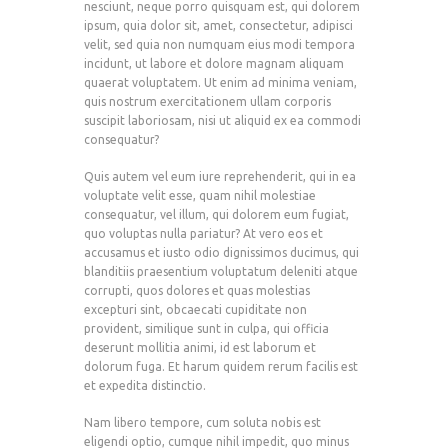
nesciunt, neque porro quisquam est, qui dolorem
ipsum, quia dolor sit, amet, consectetur, adipisci
velit, sed quia non numquam eius modi tempora
incidunt, ut labore et dolore magnam aliquam
quaerat voluptatem. Ut enim ad minima veniam,
quis nostrum exercitationem ullam corporis
suscipit laboriosam, nisi ut aliquid ex ea commodi
consequatur?
Quis autem vel eum iure reprehenderit, qui in ea
voluptate velit esse, quam nihil molestiae
consequatur, vel illum, qui dolorem eum fugiat,
quo voluptas nulla pariatur? At vero eos et
accusamus et iusto odio dignissimos ducimus, qui
blanditiis praesentium voluptatum deleniti atque
corrupti, quos dolores et quas molestias
excepturi sint, obcaecati cupiditate non
provident, similique sunt in culpa, qui officia
deserunt mollitia animi, id est laborum et
dolorum fuga. Et harum quidem rerum facilis est
et expedita distinctio.
Nam libero tempore, cum soluta nobis est
eligendi optio, cumque nihil impedit, quo minus