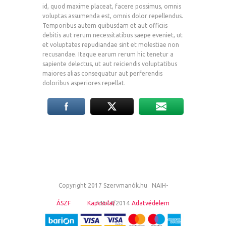
id, quod maxime placeat, facere possimus, omnis
voluptas assumenda est, omnis dolor repellendus.
Temporibus autem quibusdam et aut officiis
debitis aut rerum necessitatibus saepe eveniet, ut
et voluptates repudiandae sint et molestiae non
recusandae. Itaque earum rerum hic tenetur a
sapiente delectus, ut aut reiciendis voluptatibus
maiores alias consequatur aut perferendis
doloribus asperiores repellat.
Copyright 2017 Szervmanók.hu NAIH-
ÁSZF
Kapcsolat
74674/2014
Adatvédelem