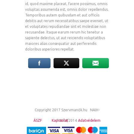
id, quod maxime placeat, facere possimus, omnis
voluptas assumenda est, omnis dolor repellendus.
Temporibus autem quibusdam et aut officiis
debitis aut rerum necessitatibus saepe eveniet, ut
et voluptates repudiandae sint et molestiae non
recusandae. Itaque earum rerum hic tenetur a
sapiente delectus, ut aut reiciendis voluptatibus
maiores alias consequatur aut perferendis
doloribus asperiores repellat.
Copyright 2017 Szervmanók.hu NAIH-
ÁSZF
Kapcsolat
74674/2014
Adatvédelem