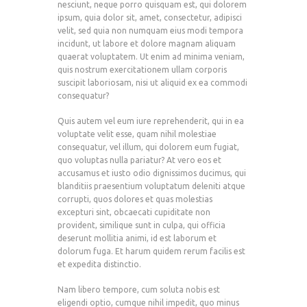
nesciunt, neque porro quisquam est, qui dolorem
ipsum, quia dolor sit, amet, consectetur, adipisci
velit, sed quia non numquam eius modi tempora
incidunt, ut labore et dolore magnam aliquam
quaerat voluptatem. Ut enim ad minima veniam,
quis nostrum exercitationem ullam corporis
suscipit laboriosam, nisi ut aliquid ex ea commodi
consequatur?
Quis autem vel eum iure reprehenderit, qui in ea
voluptate velit esse, quam nihil molestiae
consequatur, vel illum, qui dolorem eum fugiat,
quo voluptas nulla pariatur? At vero eos et
accusamus et iusto odio dignissimos ducimus, qui
blanditiis praesentium voluptatum deleniti atque
corrupti, quos dolores et quas molestias
excepturi sint, obcaecati cupiditate non
provident, similique sunt in culpa, qui officia
deserunt mollitia animi, id est laborum et
dolorum fuga. Et harum quidem rerum facilis est
et expedita distinctio.
Nam libero tempore, cum soluta nobis est
eligendi optio, cumque nihil impedit, quo minus