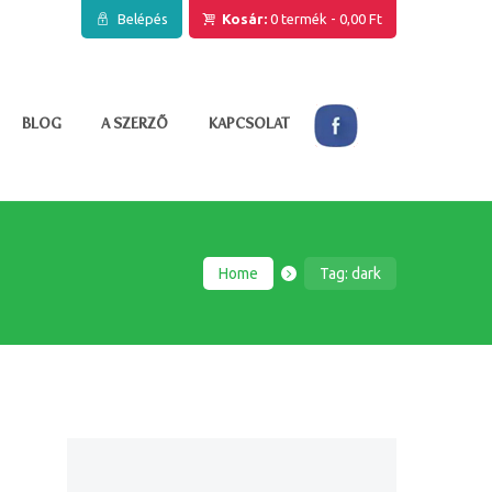
Belépés
Kosár:
0 termék
-
0,00 Ft
BLOG
A SZERZŐ
KAPCSOLAT
Home
Tag: dark