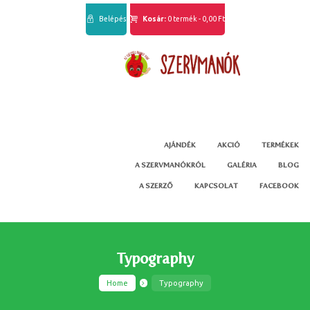
Belépés
Kosár:
0 termék
-
0,00 Ft
AJÁNDÉK
AKCIÓ
TERMÉKEK
A SZERVMANÓKRÓL
GALÉRIA
BLOG
A SZERZŐ
KAPCSOLAT
FACEBOOK
Typography
Home
Typography