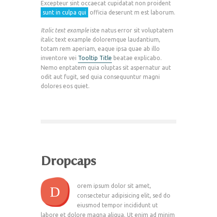
Excepteur sint occaecat cupidatat non proident
sunt in culpa qui
officia deserunt m est laborum.
Italic text example
iste natus error sit voluptatem
italic text example doloremque laudantium,
totam rem aperiam, eaque ipsa quae ab illo
inventore vei
Tooltip Title
beatae explicabo.
Nemo enptatem quia oluptas sit aspernatur aut
odit aut fugit, sed quia consequuntur magni
dolores eos quiet.
Dropcaps
orem ipsum dolor sit amet,
D
consectetur adipisicing elit, sed do
eiusmod tempor incididunt ut
labore et dolore magna aliqua. Ut enim ad minim