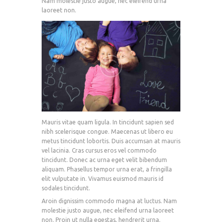
Nam molestie justo augue, nec eleifend urna
laoreet non.
Mauris vitae quam ligula. In tincidunt sapien sed
nibh scelerisque congue. Maecenas ut libero eu
metus tincidunt lobortis. Duis accumsan at mauris
vel lacinia. Cras cursus eros vel commodo
tincidunt. Donec ac urna eget velit bibendum
aliquam. Phasellus tempor urna erat, a fringilla
elit vulputate in. Vivamus euismod mauris id
sodales tincidunt.
Aroin dignissim commodo magna at luctus. Nam
molestie justo augue, nec eleifend urna laoreet
non. Proin ut nulla egestas, hendrerit urna.