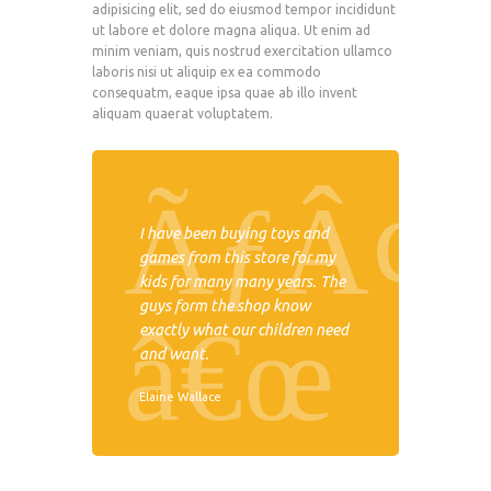
adipisicing elit, sed do eiusmod tempor incididunt
ut labore et dolore magna aliqua. Ut enim ad
minim veniam, quis nostrud exercitation ullamco
laboris nisi ut aliquip ex ea commodo
consequatm, eaque ipsa quae ab illo invent
aliquam quaerat voluptatem.
I have been buying toys and
games from this store for my
kids for many many years. The
guys form the shop know
exactly what our children need
and want.
Elaine Wallace