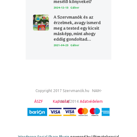
mesélő könyveket?
2024-12-13
Gábor
A Szervmanók és az
érzelmek, avagy ismerd
meg a tested egy kicsit
másképp, mint ahogy
eddig gondoltad…
2021-04-23
Gábor
Copyright 2017 Szervmanók.hu NAIH-
ÁSZF
Kapcsolat
74674/2014
Adatvédelem
Wordpress Social Share Plugin
powered by Ultimatelysocial