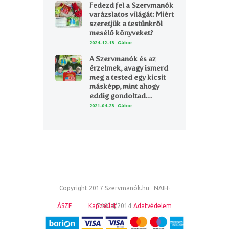
Fedezd fel a Szervmanók
varázslatos világát: Miért
szeretjük a testünkről
mesélő könyveket?
2024-12-13
Gábor
A Szervmanók és az
érzelmek, avagy ismerd
meg a tested egy kicsit
másképp, mint ahogy
eddig gondoltad…
2021-04-23
Gábor
Copyright 2017 Szervmanók.hu NAIH-
ÁSZF
Kapcsolat
74674/2014
Adatvédelem