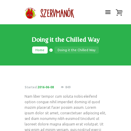
Doing it the Chilled Way
Home
Doing it the Chilled Way
Started
2016-06-08
849
Nam liber tempor cum soluta nobis eleifend
option congue nihil imperdiet doming id quod
mazim placerat facer possim assum. Lorem
ipsum dolor sit amet, consectetuer adipiscing elit,
sed diam nonummy nibh euismod tincidunt ut
laoreet dolore magna aliquam erat volutpat. Ut
wisi enim ad minim veniam, quis nostrud exerci