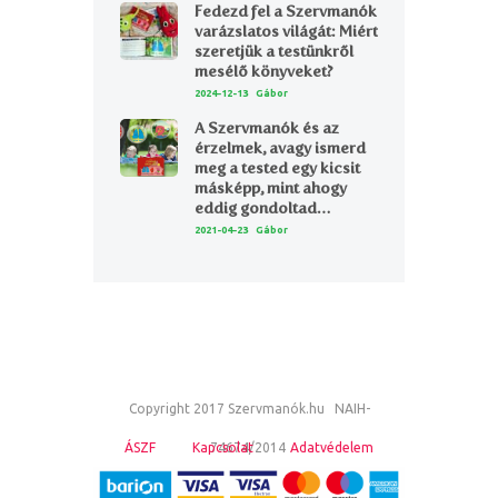
Fedezd fel a Szervmanók
varázslatos világát: Miért
szeretjük a testünkről
mesélő könyveket?
2024-12-13
Gábor
A Szervmanók és az
érzelmek, avagy ismerd
meg a tested egy kicsit
másképp, mint ahogy
eddig gondoltad…
2021-04-23
Gábor
Copyright 2017 Szervmanók.hu NAIH-
ÁSZF
Kapcsolat
74674/2014
Adatvédelem