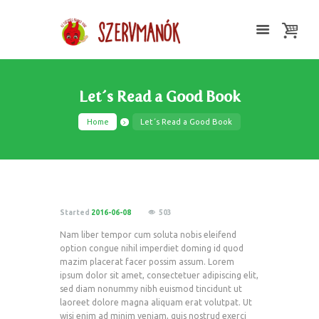
Let´s Read a Good Book
Home
Let´s Read a Good Book
Started
2016-06-08
503
Nam liber tempor cum soluta nobis eleifend
option congue nihil imperdiet doming id quod
mazim placerat facer possim assum. Lorem
ipsum dolor sit amet, consectetuer adipiscing elit,
sed diam nonummy nibh euismod tincidunt ut
laoreet dolore magna aliquam erat volutpat. Ut
wisi enim ad minim veniam, quis nostrud exerci