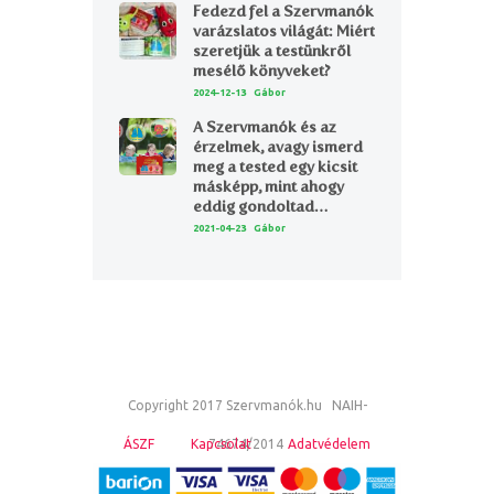
Fedezd fel a Szervmanók
varázslatos világát: Miért
szeretjük a testünkről
mesélő könyveket?
2024-12-13
Gábor
A Szervmanók és az
érzelmek, avagy ismerd
meg a tested egy kicsit
másképp, mint ahogy
eddig gondoltad…
2021-04-23
Gábor
Copyright 2017 Szervmanók.hu NAIH-
ÁSZF
Kapcsolat
74674/2014
Adatvédelem