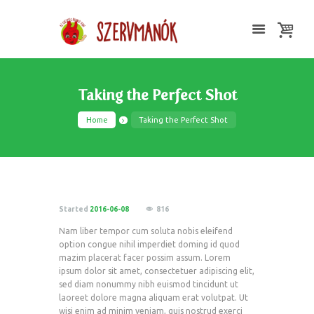
Taking the Perfect Shot
Home
Taking the Perfect Shot
Started
2016-06-08
816
Nam liber tempor cum soluta nobis eleifend
option congue nihil imperdiet doming id quod
mazim placerat facer possim assum. Lorem
ipsum dolor sit amet, consectetuer adipiscing elit,
sed diam nonummy nibh euismod tincidunt ut
laoreet dolore magna aliquam erat volutpat. Ut
wisi enim ad minim veniam, quis nostrud exerci