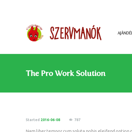
AJÁNDÉ
The Pro Work Solution
Started
2016-06-08
787
Nam liber tempor cum soluta nobis eleifend option 