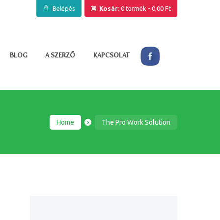
Belépés
Kosár:
0 termék
-
0,00 Ft
BLOG
A SZERZŐ
KAPCSOLAT
Home
The Pro Work Solution