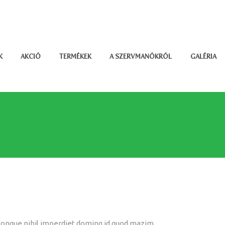
K
AKCIÓ
TERMÉKEK
A SZERVMANÓKRÓL
GALÉRIA
congue nihil imperdiet doming id quod mazim