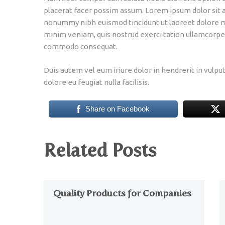
placerat facer possim assum. Lorem ipsum dolor sit a
nonummy nibh euismod tincidunt ut laoreet dolore m
minim veniam, quis nostrud exerci tation ullamcorper s
commodo consequat.
Duis autem vel eum iriure dolor in hendrerit in vulpu
dolore eu feugiat nulla facilisis.
Share on Facebook
Related Posts
Quality Products for Companies