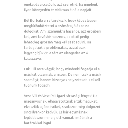
énekel és viccelődik, azt szeretné, ha mindenki
ilyen könnyedén és vidáman élné a napjait.
Bél Borbála arra törekszik, hogy képes legyen
megkülönböztetni a számára jó és rossz
dolgokat. Ami számunkra hasznos, azt erősíteni
kell, ami kevésbé hasznos, azoktól pedig
lehetőleg gyorsan meg kell szabadulni. Ha
tartogatjuk a problémákat, azzal csak
legyengítjük őt, ezért az elengedés az ő
kulcsszava.
Cuki Cili arra vágyik, hogy mindenki fogadja el a
másikat olyannak, amilyen. De nem csak a másik
személyt, hanem bizonyos helyzeteket is el kell
tudnunk fogadni.
Vese Vili és Vese Pali igazi társasági lények! Ha
magányosnak, elhagyatottnak érzik magukat,
elveszítik a jókedvüket, s sokszor még dolgozni
sincs ilyenkor kedvük. És bár egymásnak
legtöbbször mindig ott vannak, imádnak a
barátaikkal lógni.