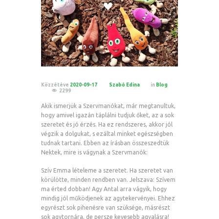
Közzétéve
2020-09-17
Szabó Edina
in
Blog
2299
Akik ismerjük a Szervmanókat, már megtanultuk,
hogy amivel igazán táplálni tudjuk őket, az a sok
szeretet és jó érzés. Ha ez rendszeres, akkor jól
végzik a dolgukat, s ezáltal minket egészségben
tudnak tartani. Ebben az írásban összeszedtük
Nektek, mire is vágynak a Szervmanók:
Szív Emma lételeme a szeretet. Ha szeretet van
körülötte, minden rendben van. Jelszava: Szívem
ma érted dobban! Agy Antal arra vágyik, hogy
mindig jól működjenek az agytekervényei. Ehhez
egyrészt sok pihenésre van szüksége, másrészt
sok agytornára, de persze kevesebb agyalásra!