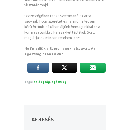
visszatér majd.
Összességében tehát Szervmanóink arra
vágynak, hogy szeretet és harmónia legyen
körülöttünk, békében éljünk önmagunkkal és a
környezetünkkel. Ha ezekkel tápláljuk őket,
meglátjátok minden rendben lesz!
Ne feledjük a Szervmanók jelszavát: Az
egészség benned van!
Tags:
boldogság
,
egészség
KERESÉS