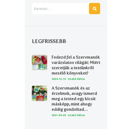
LEGFRISSEBB
Fedezd fel a Szervmanók
varázslatos világát: Miért
szeretjük a testünkről
mesélő könyveket?
2024-12-13
Szabó Edina
A Szervmanók és az
érzelmek, avagy ismerd
meg a tested egy kicsit
másképp, mint ahogy
eddig gondoltad…
2021-04-23
Szabó Edina