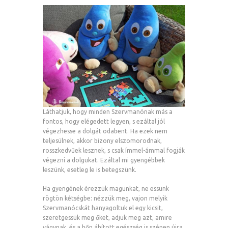
Láthatjuk, hogy minden Szervmanónak más a
fontos, hogy elégedett legyen, s ezáltal jól
végezhesse a dolgát odabent. Ha ezek nem
teljesülnek, akkor bizony elszomorodnak,
rosszkedvűek lesznek, s csak ímmel-ámmal fogják
végezni a dolgukat. Ezáltal mi gyengébbek
leszünk, esetleg le is betegszünk.
Ha gyengének érezzük magunkat, ne essünk
rögtön kétségbe: nézzük meg, vajon melyik
Szervmanócskát hanyagoltuk el egy kicsit,
szeretgessük meg őket, adjuk meg azt, amire
vágynak, és a hőn áhított egészség is szépen újra