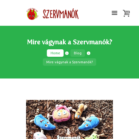
Mire vágynak a Szervmanók?
Home
Blog
Mire vágynak a Szervmanók?