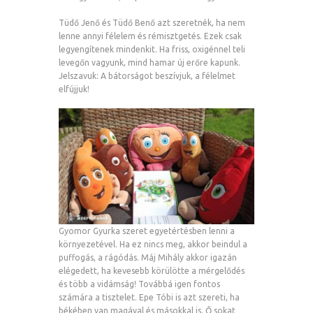
Tüdő Jenő és Tüdő Benő azt szeretnék, ha nem
lenne annyi félelem és rémisztgetés. Ezek csak
legyengítenek mindenkit. Ha friss, oxigénnel teli
levegőn vagyunk, mind hamar új erőre kapunk.
Jelszavuk: A bátorságot beszívjuk, a félelmet
elfújjuk!
Gyomor Gyurka szeret egyetértésben lenni a
környezetével. Ha ez nincs meg, akkor beindul a
puffogás, a rágódás. Máj Mihály akkor igazán
elégedett, ha kevesebb körülötte a mérgelődés
és több a vidámság! Továbbá igen fontos
számára a tisztelet. Epe Tóbi is azt szereti, ha
békében van magával és másokkal is. Ő sokat