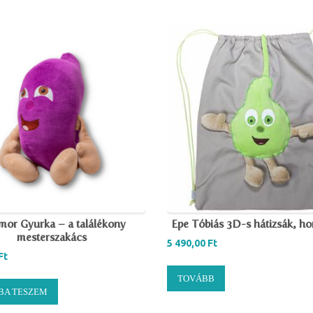
or Gyurka – a találékony
Epe Tóbiás 3D-s hátizsák, h
mesterszakács
5 490,00
Ft
Ft
TOVÁBB
BA TESZEM