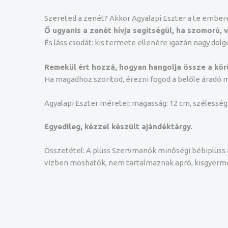
Szereted a zenét? Akkor Agyalapi Eszter a te ember
Ő ugyanis a zenét hívja segítségül, ha szomorú, v
És láss csodát: kis termete ellenére igazán nagy dolg
Remekül ért hozzá, hogyan hangolja össze a körü
Ha magadhoz szorítod, érezni fogod a belőle áradó m
Agyalapi Eszter méretei: magasság: 12 cm, szélesség
Egyedileg, kézzel készült ajándéktárgy.
Összetétel: A plüss Szervmanók minőségi bébiplüss 
vízben moshatók, nem tartalmaznak apró, kisgyerm