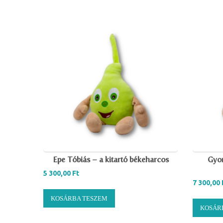
Epe Tóbiás – a kitartó békeharcos
Gyom
5 300,00
Ft
7 300,00
KOSÁRBA TESZEM
KOSÁR