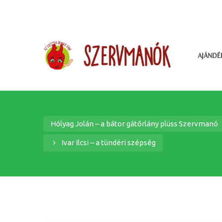
AJÁNDÉ
Hólyag Jolán – a bátor gátőrlány plüss Szervmanó
Ivar Ilcsi – a tündéri szépség