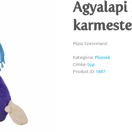
Agyalapi 
karmeste
Plüss Szervmanó
Kategória:
Plüssök
Címke:
top
Product ID:
1687