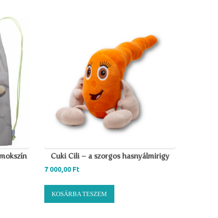
omokszín
Cuki Cili – a szorgos hasnyálmirigy
7 000,00
Ft
KOSÁRBA TESZEM