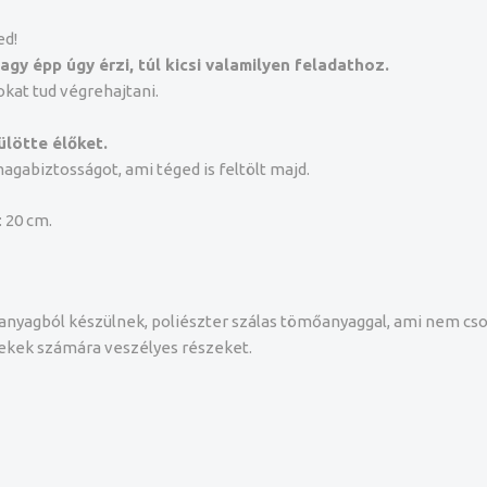
ed!
agy épp úgy érzi, túl kicsi valamilyen feladathoz.
okat tud végrehajtani.
lötte élőket.
agabiztosságot, ami téged is feltölt majd.
: 20 cm.
anyagból készülnek, poliészter szálas tömőanyaggal, ami nem cs
ekek számára veszélyes részeket.