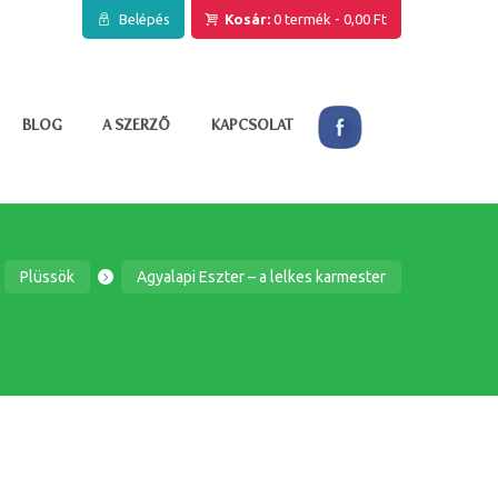
Belépés
Kosár:
0 termék
-
0,00 Ft
BLOG
A SZERZŐ
KAPCSOLAT
Plüssök
Agyalapi Eszter – a lelkes karmester