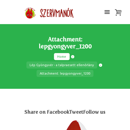
Attachment:
lepgyongyver_1200
Home
Lép Gyöngyvér - a talpraesett ellenőrlány
Attachment: lepgyongyver_1200
Share on FacebookTweetFollow us