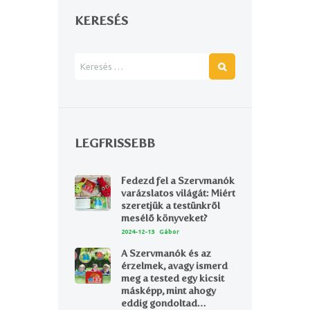
KERESÉS
LEGFRISSEBB
Fedezd fel a Szervmanók
varázslatos világát: Miért
szeretjük a testünkről
mesélő könyveket?
2024-12-13
Gábor
A Szervmanók és az
érzelmek, avagy ismerd
meg a tested egy kicsit
másképp, mint ahogy
eddig gondoltad…