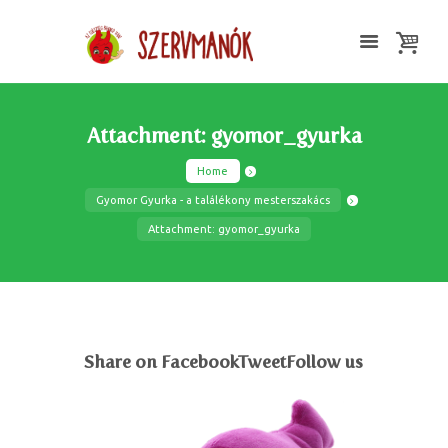
Attachment: gyomor_gyurka
Home
Gyomor Gyurka - a találékony mesterszakács
Attachment: gyomor_gyurka
Share on FacebookTweetFollow us