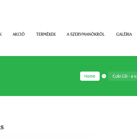
K
AKCIÓ
TERMÉKEK
A SZERVMANÓKRÓL
GALÉRIA
Home
Cuki Cili - a
s