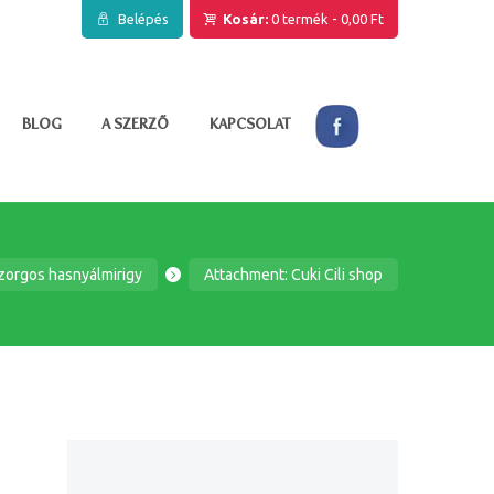
Belépés
Kosár:
0 termék
-
0,00 Ft
BLOG
A SZERZŐ
KAPCSOLAT
 szorgos hasnyálmirigy
Attachment: Cuki Cili shop