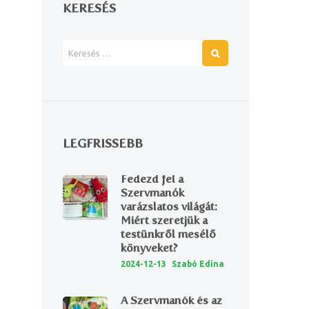
KERESÉS
LEGFRISSEBB
Next item
Fedezd fel a
Cuki Cili shop2
Szervmanók
varázslatos világát:
Miért szeretjük a
testünkről mesélő
könyveket?
2024-12-13
Szabó Edina
A Szervmanók és az