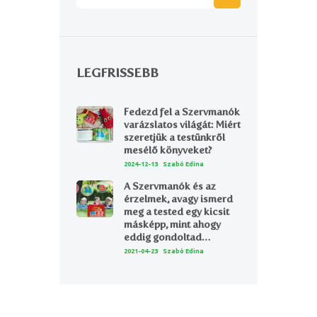
LEGFRISSEBB
Fedezd fel a Szervmanók
varázslatos világát: Miért
szeretjük a testünkről
mesélő könyveket?
2024-12-13
Szabó Edina
A Szervmanók és az
érzelmek, avagy ismerd
meg a tested egy kicsit
másképp, mint ahogy
eddig gondoltad…
2021-04-23
Szabó Edina