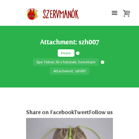
Attachment: szh007
Home
Epe Tóbiás 3D-s hátizsák, homokszín
Attachment: szh007
Share on FacebookTweetFollow us