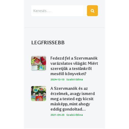
LEGFRISSEBB
Fedezd fel a Szervmanók
varázslatos világát: Miért
szeretjük a testünkről
mesélő könyveket?
2024-12-13
Szabó Edina
A Szervmanók és az
érzelmek, avagy ismerd
meg a tested egy kicsit
másképp, mint ahogy
eddig gondoltad…
2021-04-23
Szabó Edina