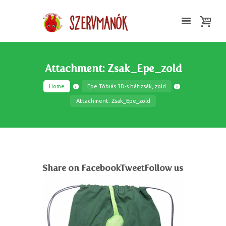
Attachment: Zsak_Epe_zold
Home
Epe Tóbiás 3D-s hátizsák, zöld
Attachment: Zsak_Epe_zold
Share on FacebookTweetFollow us