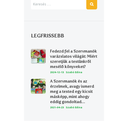
LEGFRISSEBB
Fedezd fel a Szervmanók
varázslatos világát: Miért
szeretjük a testünkről
mesélő könyveket?
2024-12-13
Szabó Edina
A Szervmanók és az
érzelmek, avagy ismerd
meg a tested egy kicsit
másképp, mint ahogy
eddig gondoltad…
2021-04-23
Szabó Edina