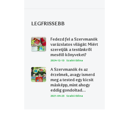
LEGFRISSEBB
Fedezd fel a Szervmanók
varázslatos világát: Miért
szeretjük a testünkről
mesélő könyveket?
2024-12-13
Szabó Edina
A Szervmanók és az
érzelmek, avagy ismerd
meg a tested egy kicsit
másképp, mint ahogy
eddig gondoltad…
2021-04-23
Szabó Edina