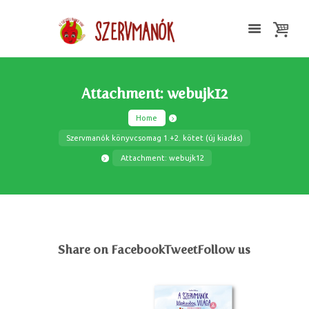
Attachment: webujk12
Home
Szervmanók könyvcsomag 1.+2. kötet (új kiadás)
Attachment: webujk12
Share on FacebookTweetFollow us