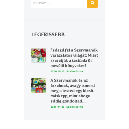
LEGFRISSEBB
Fedezd fel a Szervmanók
varázslatos világát: Miért
szeretjük a testünkről
mesélő könyveket?
2024-12-13
Szabó Edina
A Szervmanók és az
érzelmek, avagy ismerd
meg a tested egy kicsit
másképp, mint ahogy
eddig gondoltad…
2021-04-23
Szabó Edina