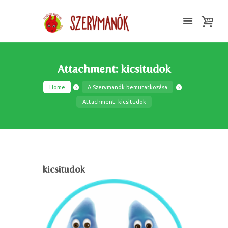
Attachment: kicsitudok
Home
A Szervmanók bemutatkozása
Attachment: kicsitudok
kicsitudok