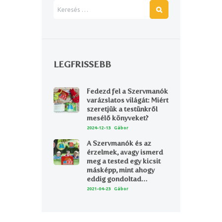
LEGFRISSEBB
Fedezd fel a Szervmanók
varázslatos világát: Miért
szeretjük a testünkről
mesélő könyveket?
2024-12-13
Gábor
A Szervmanók és az
érzelmek, avagy ismerd
meg a tested egy kicsit
másképp, mint ahogy
eddig gondoltad…
2021-04-23
Gábor