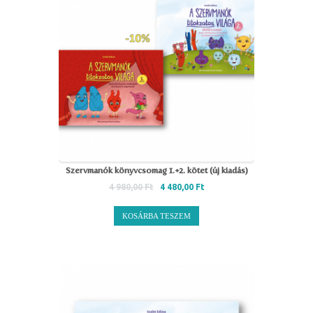
Szervmanók könyvcsomag 1.+2. kötet (új kiadás)
4 980,00
Ft
4 480,00
Ft
KOSÁRBA TESZEM