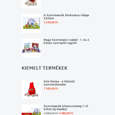
A Szervmanók titokzatos világa
2.kötet
2 590,00
Ft
Nagy Szervmanó család - 1. és 2.
könyv szereplői együtt
KIEMELT TERMÉKEK
Szív Emma - a lüktető
szeretetbomba
7 300,00
Ft
Szervmanók könyvcsomag 1.+2.
kötet (új kiadás)
4 980,00
Ft
4 480,00
Ft