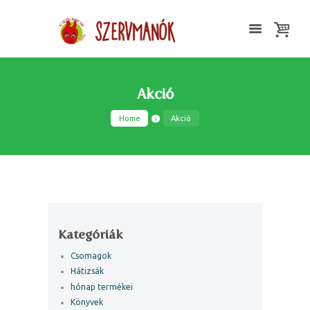
Akció
Home
Akció
Kategóriák
Csomagok
Hátizsák
hónap termékei
Könyvek