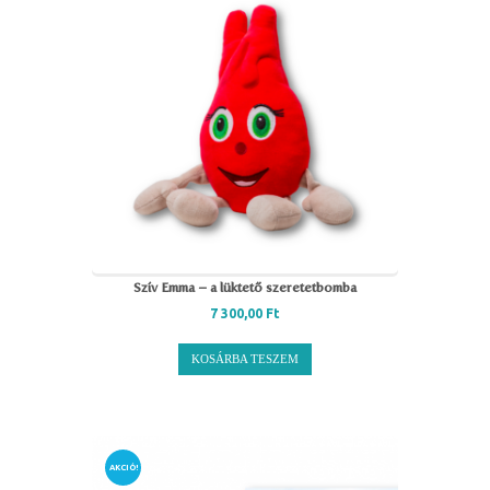
Szív Emma – a lüktető szeretetbomba
7 300,00
Ft
KOSÁRBA TESZEM
AKCIÓ!