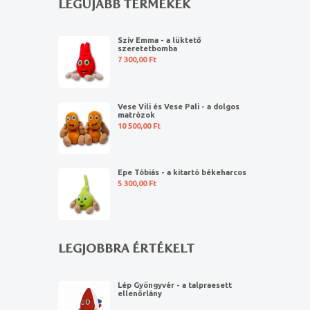
LEGÚJABB TERMÉKEK
Szív Emma - a lüktető
szeretetbomba
7 300,00
Ft
Vese Vili és Vese Pali - a dolgos
matrózok
10 500,00
Ft
Epe Tóbiás - a kitartó békeharcos
5 300,00
Ft
LEGJOBBRA ÉRTÉKELT
Lép Gyöngyvér - a talpraesett
ellenőrlány