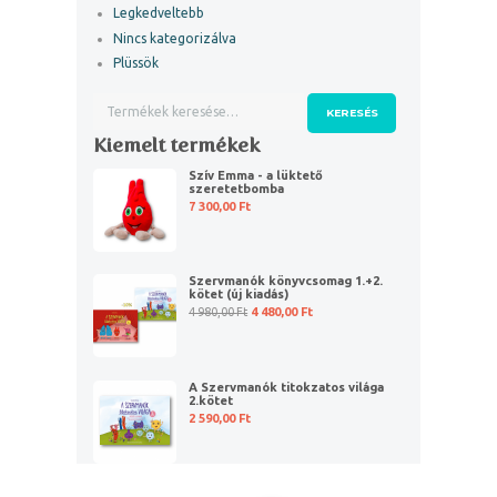
Legkedveltebb
Nincs kategorizálva
Plüssök
Keresés
KERESÉS
a
Kiemelt termékek
következőre:
Szív Emma - a lüktető
szeretetbomba
7 300,00
Ft
Szervmanók könyvcsomag 1.+2.
kötet (új kiadás)
4 980,00
Ft
4 480,00
Ft
A Szervmanók titokzatos világa
2.kötet
2 590,00
Ft