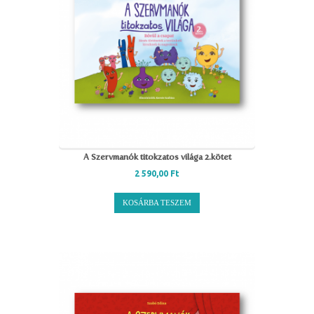
A Szervmanók titokzatos világa 2.kötet
2 590,00
Ft
KOSÁRBA TESZEM