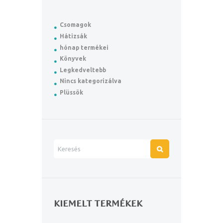
Csomagok
Hátizsák
hónap termékei
Könyvek
Legkedveltebb
Nincs kategorizálva
Plüssök
KIEMELT TERMÉKEK