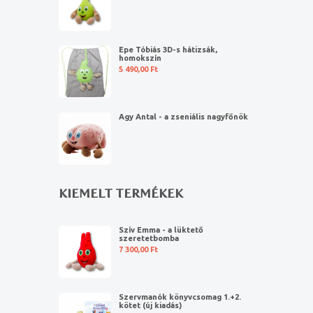
Epe Tóbiás 3D-s hátizsák,
homokszín
5 490,00
Ft
Agy Antal - a zseniális nagyfőnök
KIEMELT TERMÉKEK
Szív Emma - a lüktető
szeretetbomba
7 300,00
Ft
Szervmanók könyvcsomag 1.+2.
kötet (új kiadás)