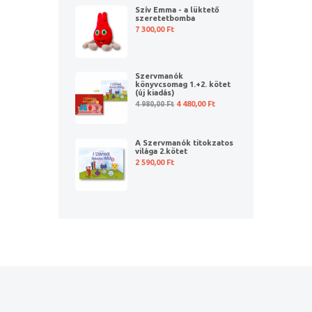
Szív Emma - a lüktető
szeretetbomba
7 300,00
Ft
Szervmanók
könyvcsomag 1.+2. kötet
(új kiadás)
4 980,00
Ft
4 480,00
Ft
A Szervmanók titokzatos
világa 2.kötet
2 590,00
Ft