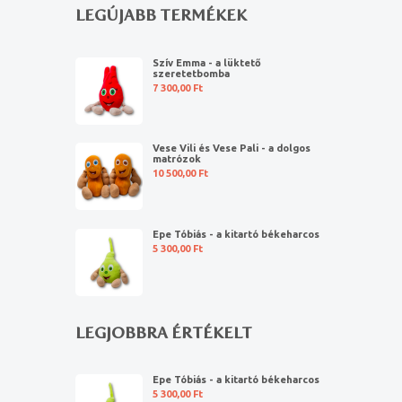
LEGÚJABB TERMÉKEK
Szív Emma - a lüktető
szeretetbomba
7 300,00
Ft
Vese Vili és Vese Pali - a dolgos
matrózok
10 500,00
Ft
Epe Tóbiás - a kitartó békeharcos
5 300,00
Ft
LEGJOBBRA ÉRTÉKELT
Epe Tóbiás - a kitartó békeharcos
5 300,00
Ft