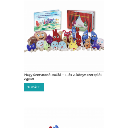
Nagy Szervmanó család – 1. és 2. könyv szereplői
együtt
TOVÁBB