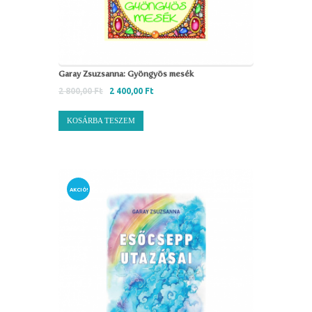
Garay Zsuzsanna: Gyöngyös mesék
2 800,00
Ft
2 400,00
Ft
KOSÁRBA TESZEM
AKCIÓ!