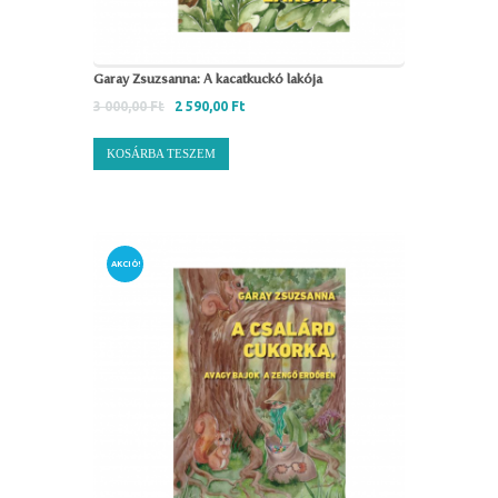
Garay Zsuzsanna: A kacatkuckó lakója
3 000,00
Ft
2 590,00
Ft
KOSÁRBA TESZEM
AKCIÓ!