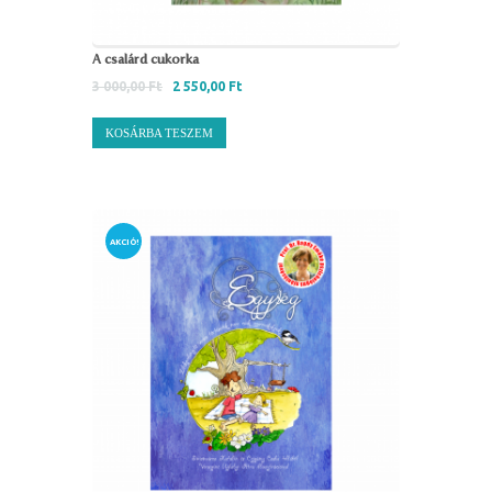
A csalárd cukorka
3 000,00
Ft
2 550,00
Ft
KOSÁRBA TESZEM
AKCIÓ!