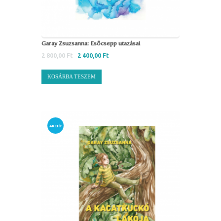
Garay Zsuzsanna: Esőcsepp utazásai
2 800,00
Ft
2 400,00
Ft
KOSÁRBA TESZEM
AKCIÓ!