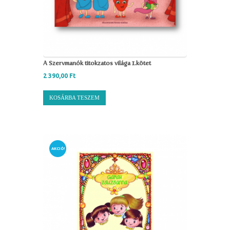
A Szervmanók titokzatos világa 1.kötet
2 390,00
Ft
KOSÁRBA TESZEM
AKCIÓ!