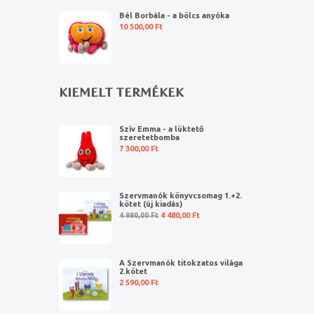
Bél Borbála - a bölcs anyóka
10 500,00
Ft
KIEMELT TERMÉKEK
Szív Emma - a lüktető
szeretetbomba
7 300,00
Ft
Szervmanók könyvcsomag 1.+2.
kötet (új kiadás)
4 980,00
Ft
4 480,00
Ft
A Szervmanók titokzatos világa
2.kötet
2 590,00
Ft