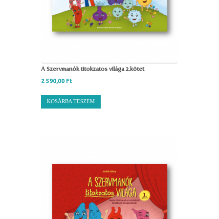
A Szervmanók titokzatos világa 2.kötet
2 590,00
Ft
KOSÁRBA TESZEM