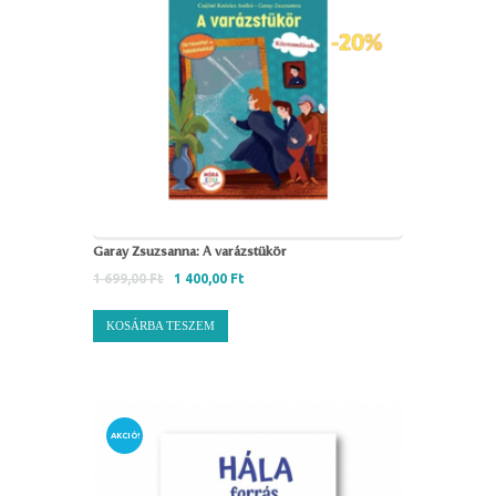
Garay Zsuzsanna: A varázstükör
1 699,00
Ft
1 400,00
Ft
KOSÁRBA TESZEM
AKCIÓ!