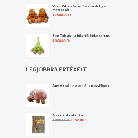
Vese Vili és Vese Pali - a dolgos
matrózok
10 500,00
Ft
Epe Tóbiás - a kitartó békeharcos
5 300,00
Ft
LEGJOBBRA ÉRTÉKELT
Agy Antal - a zseniális nagyfőnök
A csalárd cukorka
3 000,00
Ft
2 550,00
Ft