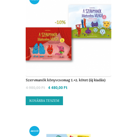
Szervmanók könyvcsomag 1.+2. kötet (új kiadás)
4 980,00
Ft
4 480,00
Ft
KOSÁRBA TESZEM
AKCIÓ!