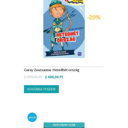
Garay Zsuzsanna: Hetedhét ország
2 999,00
Ft
2 400,00
Ft
KOSÁRBA TESZEM
AKCIÓ!