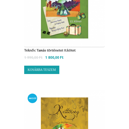
Teknőc Tamás történetei II.kötet
1 990,00
Ft
1 800,00
Ft
KOSÁRBA TESZEM
AKCIÓ!