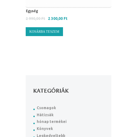
Egység
2 990,00
Ft
2 300,00
Ft
KOSÁRBA TESZEM
KATEGÓRIÁK
Csomagok
Hátizsák
hónap termékei
Könyvek
Legkedveltebb