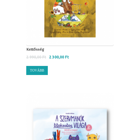
Kettősség
2 990,00
Ft
2 300,00
Ft
TOVÁBB