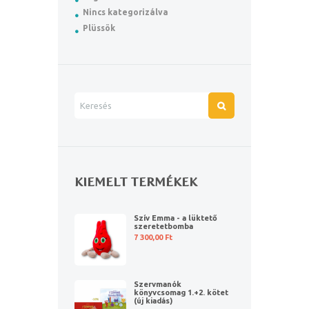
Nincs kategorizálva
Plüssök
KIEMELT TERMÉKEK
Szív Emma - a lüktető
szeretetbomba
7 300,00
Ft
Szervmanók
könyvcsomag 1.+2. kötet
(új kiadás)