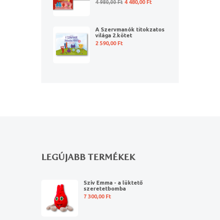
4 980,00
Ft
4 480,00
Ft
A Szervmanók titokzatos
világa 2.kötet
2 590,00
Ft
LEGÚJABB TERMÉKEK
Szív Emma - a lüktető
szeretetbomba
7 300,00
Ft