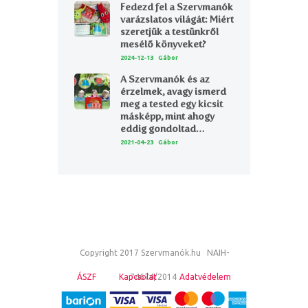
Fedezd fel a Szervmanók
varázslatos világát: Miért
szeretjük a testünkről
mesélő könyveket?
2024-12-13
Gábor
A Szervmanók és az
érzelmek, avagy ismerd
meg a tested egy kicsit
másképp, mint ahogy
eddig gondoltad…
2021-04-23
Gábor
Copyright 2017 Szervmanók.hu NAIH-
ÁSZF
Kapcsolat
74674/2014
Adatvédelem