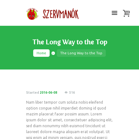
The Long Way to the Top
Home
The Long Way to the Top
Started
2016-06-08
516
Nam liber tempor cum soluta nobis eleifend
option congue nihil imperdiet doming id quod
mazim placerat facer possim assum. Lorem
ipsum dolor sit amet, consectetuer adipiscing elit,
sed diam nonummy nibh euismod tincidunt ut
laoreet dolore magna aliquam erat volutpat. Ut
wisi enim ad minim veniam, quis nostrud exerci