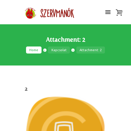
Attachment: 2
Home
Kapcsolat
Attachment: 2
2