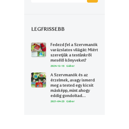
LEGFRISSEBB
Fedezd fel a Szervmanók
varázslatos világát: Miért
szeretjük a testünkről
mesélő könyveket?
2024-12-13
Gábor
A Szervmanók és az
érzelmek, avagy ismerd
meg a tested egy kicsit
másképp, mint ahogy
eddig gondoltad…
2021-04-23
Gábor