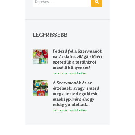
LEGFRISSEBB
Fedezd fel a Szervmanók
varázslatos világát: Miért
szeretjük a testünkről
mesélő könyveket?
2024-12-13
Szabó Edina
A Szervmanók és az
érzelmek, avagy ismerd
meg a tested egy kicsit
másképp, mint ahogy
eddig gondoltad…
2021-04-23
Szabó Edina