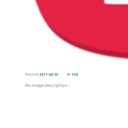
Started
2017-08-25
558
No image description ...