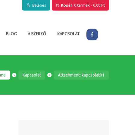
Belépés
Kosár:
0 termék
-
0,00 Ft
BLOG
A SZERZŐ
KAPCSOLAT
ome
Kapcsolat
Attachment: kapcsolat01