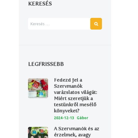
KERESÉS
LEGFRISSEBB
Fedezd fel a
Szervmanók
varázslatos világát:
Next item
Miért szeretjük a
kapcsolat02
testünkről mesélő
könyveket?
2024-12-13
Gábor
A Szervmanók és az
érzelmek, avagy