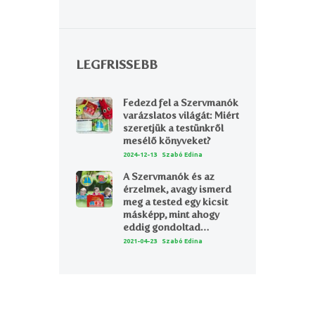
LEGFRISSEBB
Fedezd fel a Szervmanók
varázslatos világát: Miért
szeretjük a testünkről
mesélő könyveket?
2024-12-13
Szabó Edina
A Szervmanók és az
érzelmek, avagy ismerd
meg a tested egy kicsit
másképp, mint ahogy
eddig gondoltad…
2021-04-23
Szabó Edina