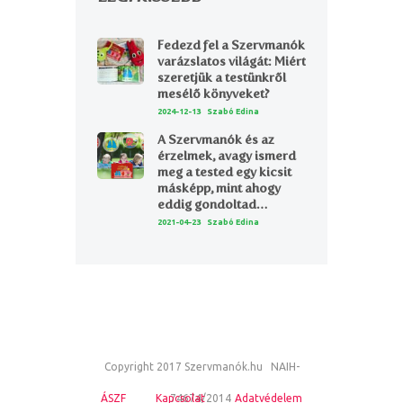
Fedezd fel a Szervmanók
varázslatos világát: Miért
szeretjük a testünkről
mesélő könyveket?
2024-12-13
Szabó Edina
A Szervmanók és az
érzelmek, avagy ismerd
meg a tested egy kicsit
másképp, mint ahogy
eddig gondoltad…
2021-04-23
Szabó Edina
Copyright 2017 Szervmanók.hu NAIH-
ÁSZF
Kapcsolat
74674/2014
Adatvédelem