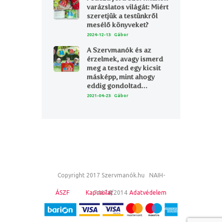
varázslatos világát: Miért
szeretjük a testünkről
mesélő könyveket?
2024-12-13
Gábor
A Szervmanók és az
érzelmek, avagy ismerd
meg a tested egy kicsit
másképp, mint ahogy
eddig gondoltad…
2021-04-23
Gábor
Copyright 2017 Szervmanók.hu NAIH-
ÁSZF
Kapcsolat
74674/2014
Adatvédelem