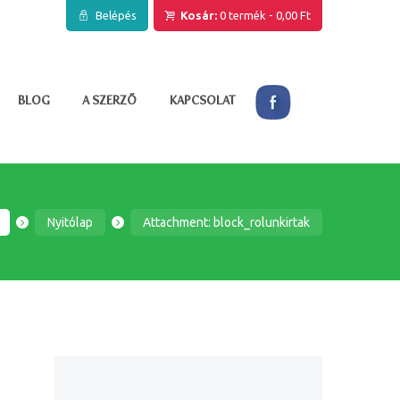
Belépés
Kosár:
0 termék
-
0,00 Ft
BLOG
A SZERZŐ
KAPCSOLAT
Nyitólap
Attachment: block_rolunkirtak