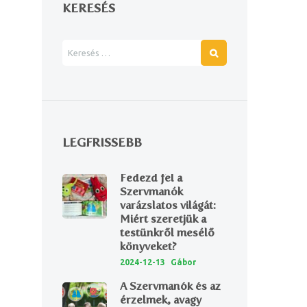
KERESÉS
Next item
block_miertszeretik
LEGFRISSEBB
Fedezd fel a
Szervmanók
varázslatos világát:
Miért szeretjük a
testünkről mesélő
könyveket?
2024-12-13
Gábor
A Szervmanók és az
érzelmek, avagy