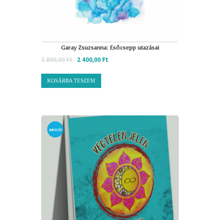
Garay Zsuzsanna: Esőcsepp utazásai
2 800,00
Ft
2 400,00
Ft
KOSÁRBA TESZEM
AKCIÓ!