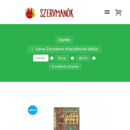
Egység
Garay Zsuzsanna: A kacatkuckó lakója
Home
Shop
Akció
A csalárd cukorka
AKCIÓ!