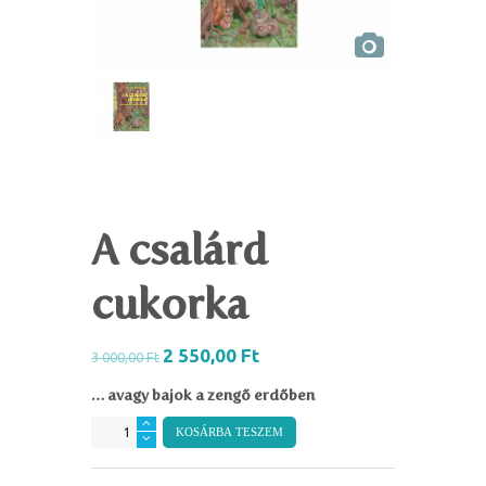
A csalárd
cukorka
2 550,00
Ft
3 000,00
Ft
… avagy bajok a zengő erdőben
A
KOSÁRBA TESZEM
csalárd
cukorka