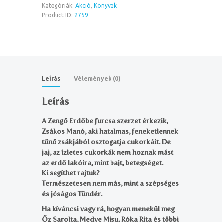
mennyiség
Kategóriák:
Akció
,
Könyvek
Product ID:
2759
Leírás
Vélemények (0)
Leírás
A Zengő Erdőbe furcsa szerzet érkezik,
Zsákos Manó, aki hatalmas, feneketlennek
tűnő zsákjából osztogatja cukorkáit. De
jaj, az ízletes cukorkák nem hoznak mást
az erdő lakóira, mint bajt, betegséget.
Ki segíthet rajtuk?
Természetesen nem más, mint a szépséges
és jóságos Tündér.
Ha kíváncsi vagy rá, hogyan menekül meg
Őz Sarolta, Medve Misu, Róka Rita és többi