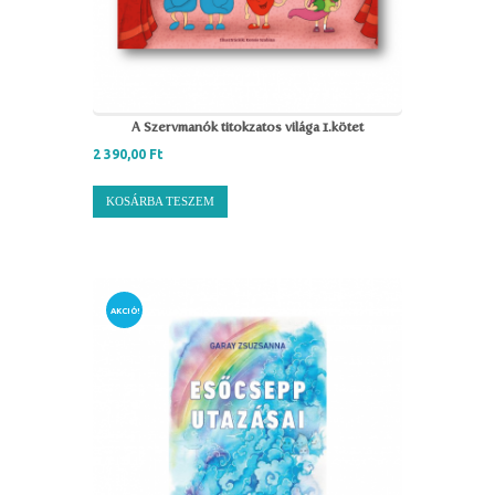
A Szervmanók titokzatos világa 1.kötet
2 390,00
Ft
KOSÁRBA TESZEM
AKCIÓ!