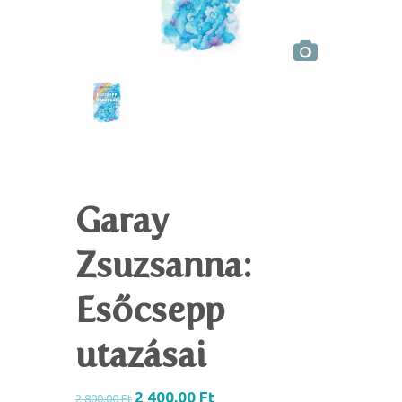
Garay
Zsuzsanna:
Esőcsepp
utazásai
2 400,00
Ft
2 800,00
Ft