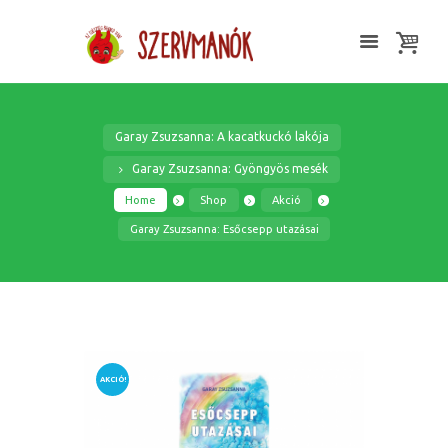
Garay Zsuzsanna: A kacatkuckó lakója
Garay Zsuzsanna: Gyöngyös mesék
Home
Shop
Akció
Garay Zsuzsanna: Esőcsepp utazásai
AKCIÓ!