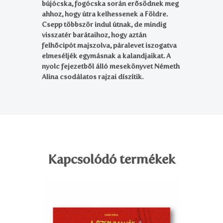
bújócska, fogócska során erősödnek meg
ahhoz, hogy útra kelhessenek a Földre.
Csepp többször indul útnak, de mindig
visszatér barátaihoz, hogy aztán
felhőcipót majszolva, páralevet iszogatva
elmeséljék egymásnak a kalandjaikat. A
nyolc fejezetből álló mesekönyvet Németh
Alina csodálatos rajzai díszítik.
Kapcsolódó termékek