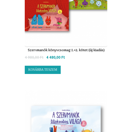
Szervmanók könyvcsomag 1.+2. kötet (új kiadás)
4 980,00
Ft
4 480,00
Ft
KOSÁRBA TESZEM