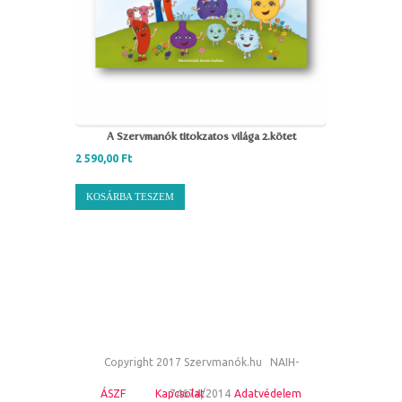
A Szervmanók titokzatos világa 2.kötet
2 590,00
Ft
KOSÁRBA TESZEM
Copyright 2017 Szervmanók.hu NAIH-
ÁSZF
Kapcsolat
74674/2014
Adatvédelem