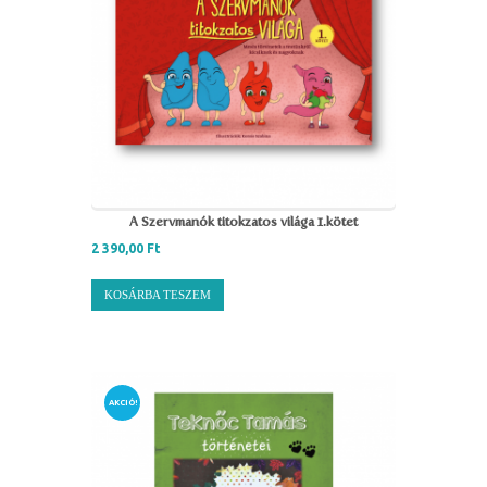
A Szervmanók titokzatos világa 1.kötet
2 390,00
Ft
KOSÁRBA TESZEM
AKCIÓ!