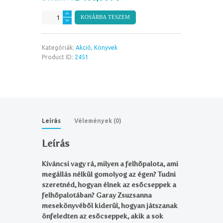
Garay
KOSÁRBA TESZEM
Zsuzsanna:
Esőcsepp
utazásai
Kategóriák:
Akció
,
Könyvek
mennyiség
Product ID:
2451
Leírás
Vélemények (0)
Leírás
Kíváncsi vagy rá, milyen a felhőpalota, ami
megállás nélkül gomolyog az égen? Tudni
szeretnéd, hogyan élnek az esőcseppek a
felhőpalotában? Garay Zsuzsanna
mesekönyvéből kiderül, hogyan játszanak
önfeledten az esőcseppek, akik a sok