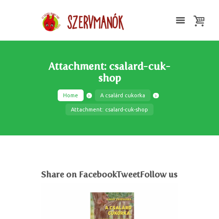
Attachment: csalard-cuk-
shop
Home
A csalárd cukorka
Attachment: csalard-cuk-shop
Share on FacebookTweetFollow us