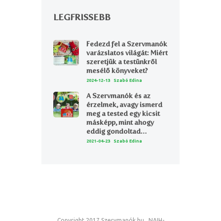
LEGFRISSEBB
Fedezd fel a Szervmanók
varázslatos világát: Miért
szeretjük a testünkről
mesélő könyveket?
2024-12-13
Szabó Edina
A Szervmanók és az
érzelmek, avagy ismerd
meg a tested egy kicsit
másképp, mint ahogy
eddig gondoltad…
2021-04-23
Szabó Edina
Copyright 2017 Szervmanók.hu NAIH-