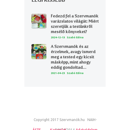
LEGFRISSEBB
Fedezd fel a Szervmanók
varázslatos világát: Miért
szeretjük a testünkről
mesélő könyveket?
2024-12-13
Szabó Edina
A Szervmanók és az
érzelmek, avagy ismerd
meg a tested egy kicsit
másképp, mint ahogy
eddig gondoltad…
2021-04-23
Szabó Edina
Copyright 2017 Szervmanók.hu NAIH-
ÁSZF
Kapcsolat
74674/2014
Adatvédelem