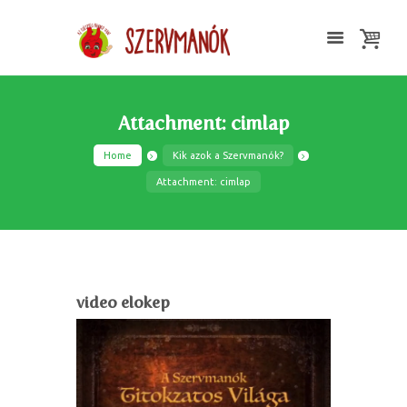
Attachment: cimlap
Home
Kik azok a Szervmanók?
Attachment: cimlap
video elokep