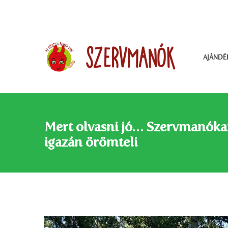
AJÁNDÉ
Mert olvasni jó… Szervmanókat
igazán örömteli