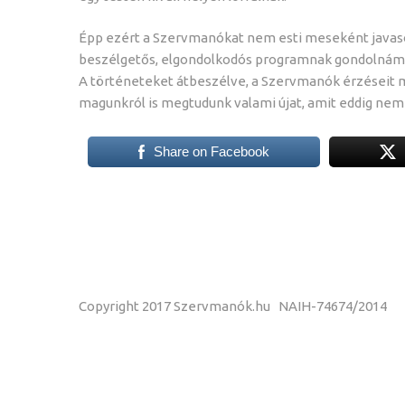
Épp ezért a Szervmanókat nem esti meseként javas
beszélgetős, elgondolkodós programnak gondolnám
A történeteket átbeszélve, a Szervmanók érzéseit m
magunkról is megtudunk valami újat, amit eddig nem
Share on Facebook
Copyright 2017 Szervmanók.hu NAIH-74674/2014