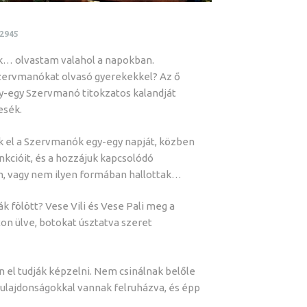
2945
k… olvastam valahol a napokban.
Szervmanókat olvasó gyerekekkel? Az ő
y-egy Szervmanó titokzatos kalandját
esék.
k el a Szervmanók egy-egy napját, közben
nkcióit, és a hozzájuk kapcsolódó
m, vagy nem ilyen formában hallottak…
 fölött? Vese Vili és Vese Pali meg a
on ülve, botokat úsztatva szeret
 el tudják képzelni. Nem csinálnak belőle
ulajdonságokkal vannak felruházva, és épp