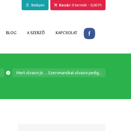
Belépés
Kosár:
0 termék
-
0,00 Ft
BLOG
A SZERZŐ
KAPCSOLAT
g
Mert olvasni jó… Szervmanókat olvasni pedig...