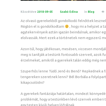
Közzétéve
2018-09-05
Szabó Edina
in
Blog
Az olvasó gyerekekből gondolkodó felnőttek leszne
Rögtön el is gondolkodtam
, hogy mi a helyzet a 
agytekervényeik aztán igazán beindulnak, amikor eg
elolvassák. Mert ezek a történetek nem egyszerű m
Azon túl, hogy játékosan, mesésen, viccesen mondjá
meg is tanítják a testünk fontosabb szerveit, azok fu
érzelmeket, amikről a gyerekek talán eddig még ne
Szuperhős lenne Tüdő Jenő és Benő? Repkednek a fák
tengereken szeretnek lenni? Bél Borbála a folyópart
kikapcsolódni?
A gyerekek fantáziája határtalan, mindezt könnyedén
problémát, hogy a testünkben lévő szervek emberi t
egy testen kívüli helyen lófrálnak.