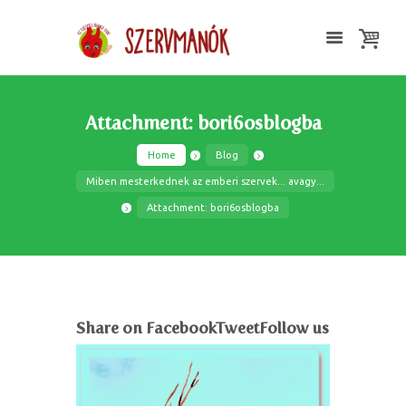
Attachment: bori6osblogba
Home
Blog
Miben mesterkednek az emberi szervek... avagy...
Attachment: bori6osblogba
Share on FacebookTweetFollow us