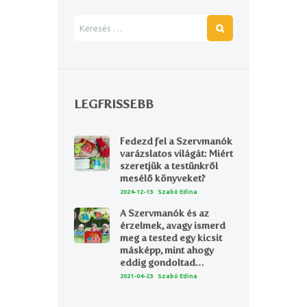
LEGFRISSEBB
Fedezd fel a Szervmanók
varázslatos világát: Miért
szeretjük a testünkről
mesélő könyveket?
2024-12-13
Szabó Edina
A Szervmanók és az
érzelmek, avagy ismerd
meg a tested egy kicsit
másképp, mint ahogy
eddig gondoltad…
2021-04-23
Szabó Edina