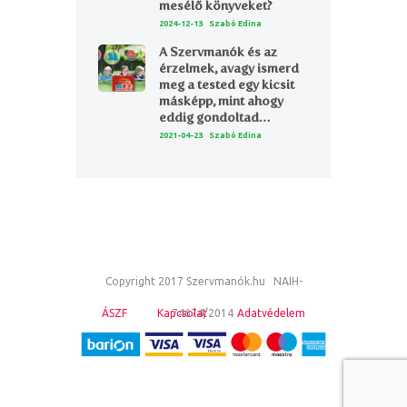
mesélő könyveket?
2024-12-13
Szabó Edina
A Szervmanók és az
érzelmek, avagy ismerd
meg a tested egy kicsit
másképp, mint ahogy
eddig gondoltad…
2021-04-23
Szabó Edina
Copyright 2017 Szervmanók.hu NAIH-
ÁSZF
Kapcsolat
74674/2014
Adatvédelem