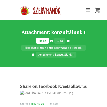
Attachment: konzultálunk 1
Home
Blog
Plüss állatok után plüss Szervmanók a Tordasi...
Attachment: konzultálunk 1
Share on FacebookTweetFollow us
Started
2017-10-20
570