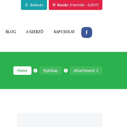
Belépés
Kosár:
0 termék
-
0,00 Ft
BLOG
A SZERZŐ
KAPCSOLAT
Home
Nyitólap
Attachment: 3