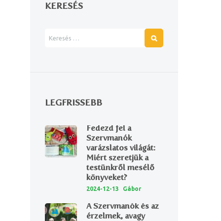
KERESÉS
LEGFRISSEBB
Next item
Fedezd fel a
4
Szervmanók
varázslatos világát:
Miért szeretjük a
testünkről mesélő
könyveket?
2024-12-13
Gábor
A Szervmanók és az
érzelmek, avagy