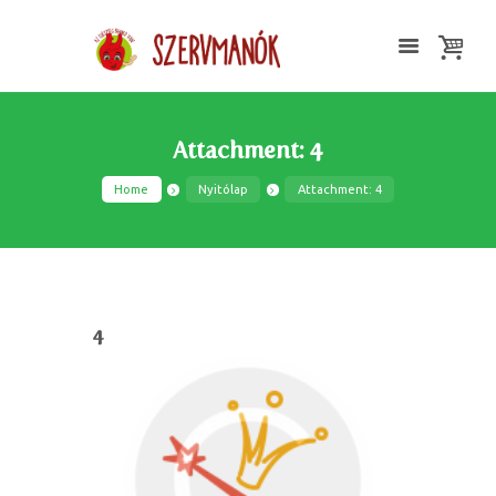
Attachment: 4
Home
Nyitólap
Attachment: 4
4