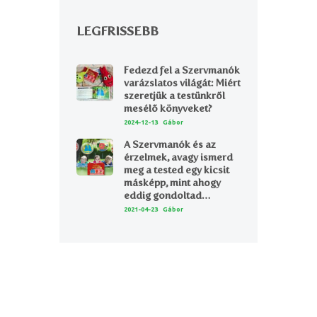
LEGFRISSEBB
Fedezd fel a Szervmanók
varázslatos világát: Miért
szeretjük a testünkről
mesélő könyveket?
2024-12-13
Gábor
A Szervmanók és az
érzelmek, avagy ismerd
meg a tested egy kicsit
másképp, mint ahogy
eddig gondoltad…
2021-04-23
Gábor