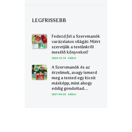
LEGFRISSEBB
Fedezd fel a Szervmanók
varázslatos világát: Miért
szeretjük a testünkről
mesélő könyveket?
2024-12-13
Gábor
A Szervmanók és az
érzelmek, avagy ismerd
meg a tested egy kicsit
másképp, mint ahogy
eddig gondoltad…
2021-04-23
Gábor