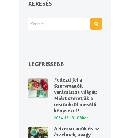
KERESÉS
LEGFRISSEBB
Next item
Fedezd fel a
4
Szervmanók
varázslatos világát:
Miért szeretjük a
testünkről mesélő
könyveket?
2024-12-13
Gábor
A Szervmanók és az
érzelmek, avagy