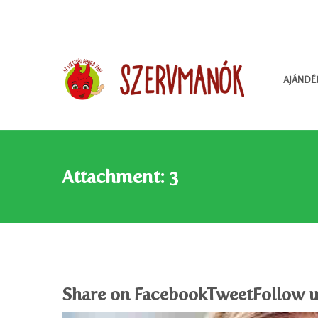
AJÁNDÉ
Attachment: 3
Share on FacebookTweetFollow u