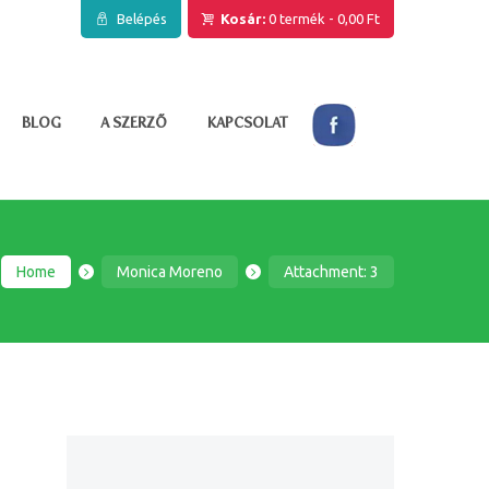
Belépés
Kosár:
0 termék
-
0,00 Ft
BLOG
A SZERZŐ
KAPCSOLAT
Home
Monica Moreno
Attachment: 3