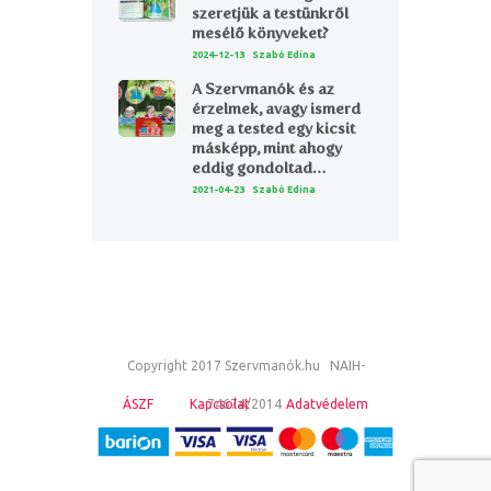
szeretjük a testünkről
mesélő könyveket?
2024-12-13
Szabó Edina
A Szervmanók és az
érzelmek, avagy ismerd
meg a tested egy kicsit
másképp, mint ahogy
eddig gondoltad…
2021-04-23
Szabó Edina
Copyright 2017 Szervmanók.hu NAIH-
ÁSZF
Kapcsolat
74674/2014
Adatvédelem