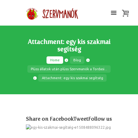
Attachment: egy kis szakmai
segítség
Home
Blog
Plüss állatok után plüss Szervmanók a Tordasi...
Attachment: egy kis szakmai segítség
Share on FacebookTweetFollow us